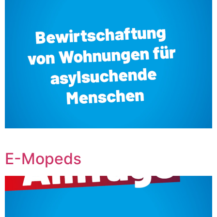
‎ ‎ ‎ ‎ ‎ ‎ ‎ ‎ ‎ ‎ ‎ ‎ ‎ ‎ ‎ ‎ ‎ ‎ ‎ ‎ ‎ ‎ ‎ ‎ ‎ ‎ ‎
E-Mopeds