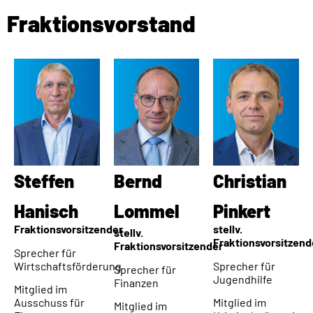
Fraktionsvorstand
Steffen
Bernd
Christian
Hanisch​
Lommel
Pinkert​
Fraktionsvorsitzender
stellv.
stellv.
Fraktionsvorsitzend
Fraktionsvorsitzender
Sprecher für
Wirtschaftsförderung
Sprecher für
Sprecher für
Jugendhilfe
Finanzen
Mitglied im
Ausschuss für
Mitglied im
Mitglied im