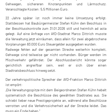
Gehwegen, sichereren Knotenpunkten und Lärmschutz.
Veranschlagte Kosten: 5,5 Millionen Euro.
22 Jahre später ist noch immer keine Umsetzung erfolgt.
Stattdessen hat Baubürgermeister Stefan Kühn den Beschluss in
der Beschlusskontrolle zum 31.01.2026 still und heimlich ad acta
gelegt. Auf eine Anfrage von AfD-Stadtrat Marco Dittrich musste
die Verwaltung jetzt einräumen, dass allein für zwei abgebrochene
Vorplanungen 83.000 Euro Steuergelder ausgegeben wurden.
Radwege fehlen auf der gesamten Strecke weiterhin komplett,
Gehwege sind teilweise gar nicht vorhanden. Bürger werden im
Mischverkehr gefährdet. Der Abschlussbericht könnte sogar
gerichtlich angreifbar sein, weil er sich über einen
Stadtratsbeschluss hinweg setzt.
Der verkehrspolitische Sprecher der AfD-Fraktion Marco Dittrich
ist empört:
„Die Verwaltungsspitze mit dem Beigeordneten Stefan Kühn hebelt
systematisch die Beschlüsse des gewählten Stadtrates aus. Sie
schiebt lieber neue Prestigeprojekte an, während alte Beschlüsse
verrotten und die Verkehrssicherheit auf der Strecke leidet. Das
muss ein Ende haben.“