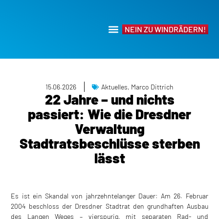
NEIN ZU WINDRÄDERN!
15.06.2026
Aktuelles
,
Marco Dittrich
22 Jahre – und nichts
passiert: Wie die Dresdner
Verwaltung
Stadtratsbeschlüsse sterben
lässt
Es ist ein Skandal von jahrzehntelanger Dauer: Am 26. Februar
2004 beschloss der Dresdner Stadtrat den grundhaften Ausbau
des Langen Weges – vierspurig, mit separaten Rad- und