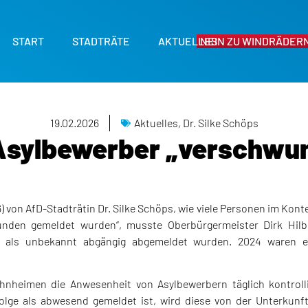
START
STADTRÄTE
AKTUELLES
NEIN ZU WINDRÄDERN
19.02.2026
Aktuelles
,
Dr. Silke Schöps
Asylbewerber „verschwu
6) von AfD-Stadträtin Dr. Silke Schöps, wie viele Personen im Konte
unden gemeldet wurden“, musste Oberbürgermeister Dirk Hilb
 als unbekannt abgängig abgemeldet wurden. 2024 waren es
nheimen die Anwesenheit von Asylbewerbern täglich kontrolli
 Folge als abwesend gemeldet ist, wird diese von der Unterkunf