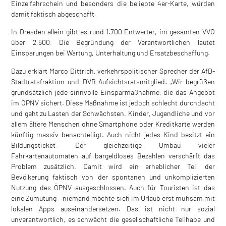
Einzelfahrschein und besonders die beliebte 4er-Karte, würden
damit faktisch abgeschafft.
In Dresden allein gibt es rund 1.700 Entwerter, im gesamten VVO
über 2.500. Die Begründung der Verantwortlichen lautet
Einsparungen bei Wartung, Unterhaltung und Ersatzbeschaffung.
Dazu erklärt Marco Dittrich, verkehrspolitischer Sprecher der AfD-
Stadtratsfraktion und DVB-Aufsichtsratsmitglied: „Wir begrüßen
grundsätzlich jede sinnvolle Einsparmaßnahme, die das Angebot
im ÖPNV sichert. Diese Maßnahme ist jedoch schlecht durchdacht
und geht zu Lasten der Schwächsten. Kinder, Jugendliche und vor
allem ältere Menschen ohne Smartphone oder Kreditkarte werden
künftig massiv benachteiligt. Auch nicht jedes Kind besitzt ein
Bildungsticket. Der gleichzeitige Umbau vieler
Fahrkartenautomaten auf bargeldloses Bezahlen verschärft das
Problem zusätzlich. Damit wird ein erheblicher Teil der
Bevölkerung faktisch von der spontanen und unkomplizierten
Nutzung des ÖPNV ausgeschlossen. Auch für Touristen ist das
eine Zumutung – niemand möchte sich im Urlaub erst mühsam mit
lokalen Apps auseinandersetzen. Das ist nicht nur sozial
unverantwortlich, es schwächt die gesellschaftliche Teilhabe und