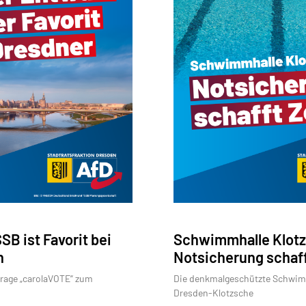
B ist Favorit bei
Schwimmhalle Klot
n
Notsicherung schaff
rage „carolaVOTE“ zum
Die denkmalgeschützte Schwim
Dresden-Klotzsche