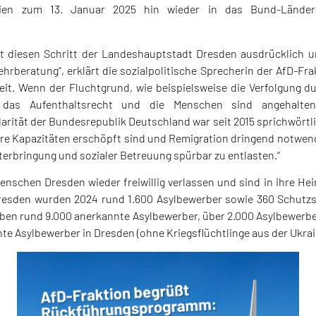
rien zum 13. Januar 2025 hin wieder in das Bund-Lände
t diesen Schritt der Landeshauptstadt Dresden ausdrücklich un
hrberatung“, erklärt die sozialpolitische Sprecherin der AfD-Frak
Zeit. Wenn der Fluchtgrund, wie beispielsweise die Verfolgung 
et das Aufenthaltsrecht und die Menschen sind angehalten
arität der Bundesrepublik Deutschland war seit 2015 sprichwörtli
re Kapazitäten erschöpft sind und Remigration dringend notwen
terbringung und sozialer Betreuung spürbar zu entlasten.“
nschen Dresden wieder freiwillig verlassen und sind in ihre He
esden wurden 2024 rund 1.600 Asylbewerber sowie 360 Schutz
ben rund 9.000 anerkannte Asylbewerber, über 2.000 Asylbewerb
te Asylbewerber in Dresden (ohne Kriegsflüchtlinge aus der Ukrai