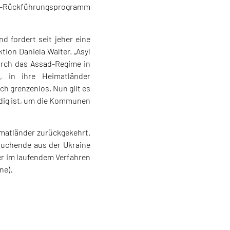
r-Rückführungsprogramm
d fordert seit jeher eine
tion Daniela Walter. „Asyl
durch das Assad-Regime in
, in ihre Heimatländer
ch grenzenlos. Nun gilt es
dig ist, um die Kommunen
imatländer zurückgekehrt.
suchende aus der Ukraine
er im laufendem Verfahren
ne).