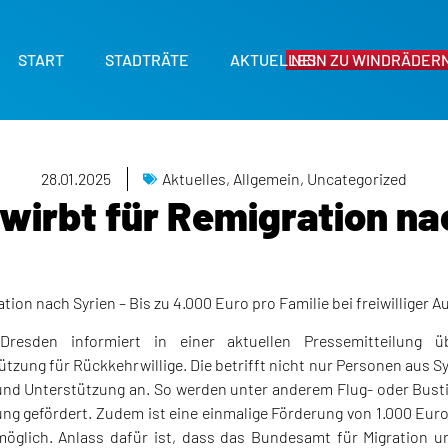
START
STADTRÄTE
AKTUELLES
NEIN ZU WINDRÄDERN
28.01.2025
Aktuelles
,
Allgemein
,
Uncategorized
wirbt für Remigration na
ion nach Syrien – Bis zu 4.000 Euro pro Familie bei freiwilliger A
resden informiert in einer aktuellen Pressemitteilung üb
tzung für Rückkehrwillige. Die betrifft nicht nur Personen aus Sy
nd Unterstützung an. So werden unter anderem Flug- oder Bustic
ng gefördert. Zudem ist eine einmalige Förderung von 1.000 Eur
möglich. Anlass dafür ist, dass das Bundesamt für Migration un