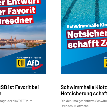
B ist Favorit bei
Schwimmhalle Klot
n
Notsicherung schaff
rage „carolaVOTE“ zum
Die denkmalgeschützte Schwim
Dresden-Klotzsche