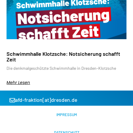
Schwimmhalle Klotzsche: Notsicherung schafft
Zeit
Die denkmalgeschützte Schwimmhalle in Dresden-Klotzsche
Mehr Lesen
afd-fraktion[at]dresden.de
IMPRESSUM
DATENSCHUTZ