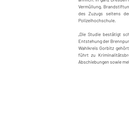
Vermüllung, Brandstiftu
des Zuzugs seitens der
Polizeihochschule.
„Die Studie bestätigt s
Entstehung der Brennpun
Wahlkreis Gorbitz gehör
führt zu Kriminalitäts
Abschiebungen sowie meh