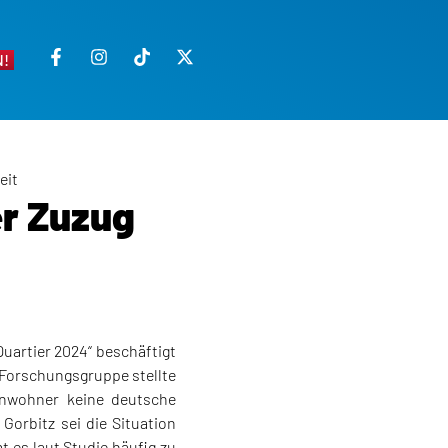
!
eit
er Zuzug
uartier 2024“ beschäftigt
e Forschungsgruppe stellte
Einwohner keine deutsche
Gorbitz sei die Situation
t es laut Studie häufig zu