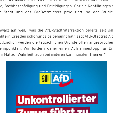
ng, Sachbeschädigung und Beleidigungen. Soziale Konfliktlagen
 Stadt und des Großvermieters produziert, so der Studien
chwarz auf weiß, was die AfD-Stadtratsfraktion bereits seit Ja
kte in Dresden schonungslos benannt hat“, sagt AfD-Stadtrat Al
t. „Endlich werden die tatsächlichen Gründe offen angesproche
brennpunkten. Wir fordern daher einen Aufnahmestopp für 
r Mut zur Wahrheit, auch bei anderen kommunalen Themen.“