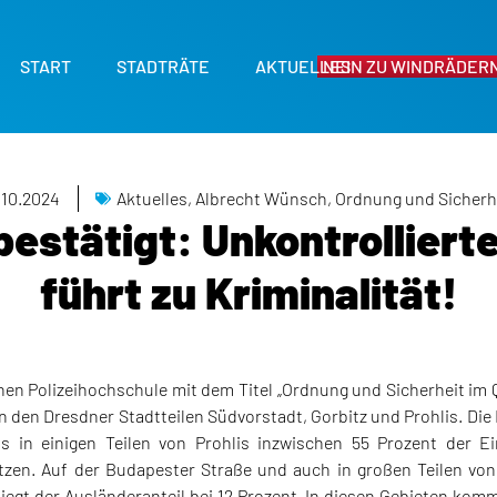
START
STADTRÄTE
AKTUELLES
NEIN ZU WINDRÄDERN
.10.2024
Aktuelles
,
Albrecht Wünsch
,
Ordnung und Sicherh
bestätigt: Unkontrolliert
führt zu Kriminalität!
hen Polizeihochschule mit dem Titel „Ordnung und Sicherheit im Q
 in den Dresdner Stadtteilen Südvorstadt, Gorbitz und Prohlis. Di
s in einigen Teilen von Prohlis inzwischen 55 Prozent der 
tzen. Auf der Budapester Straße und auch in großen Teilen von 
liegt der Ausländeranteil bei 12 Prozent. In diesen Gebieten komm