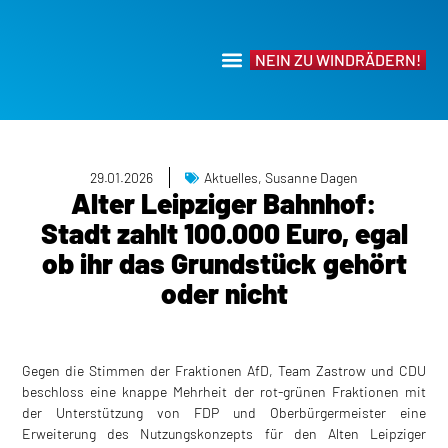
NEIN ZU WINDRÄDERN!
29.01.2026
Aktuelles
,
Susanne Dagen
Alter Leipziger Bahnhof:
Stadt zahlt 100.000 Euro, egal
ob ihr das Grundstück gehört
oder nicht
Gegen die Stimmen der Fraktionen AfD, Team Zastrow und CDU
beschloss eine knappe Mehrheit der rot-grünen Fraktionen mit
der Unterstützung von FDP und Oberbürgermeister eine
Erweiterung des Nutzungskonzepts für den Alten Leipziger