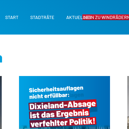
START
STADTRÄTE
AKTUELLES
NEIN ZU WINDRÄDERN
n