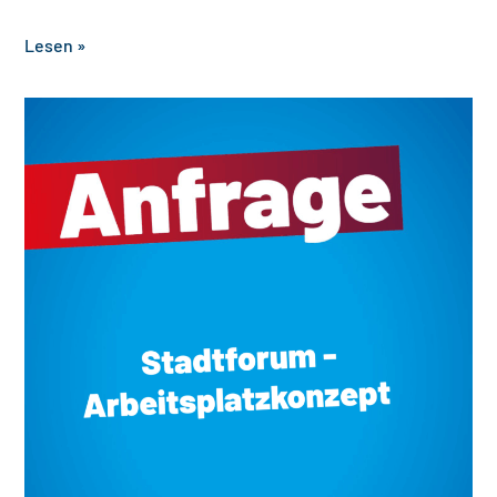
‎ ‎ ‎ ‎ ‎ ‎ ‎ ‎ ‎ ‎ ‎ ‎ ‎ ‎ ‎ ‎ ‎ ‎ ‎ ‎ ‎ ‎ ‎ ‎ ‎ ‎ ‎
Lesen »