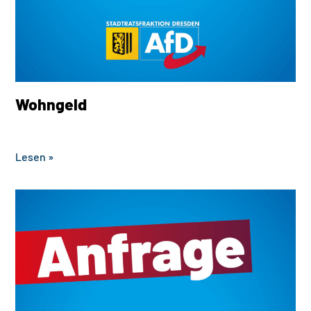
Wohngeld
‎ ‎ ‎ ‎ ‎ ‎ ‎ ‎ ‎ ‎ ‎ ‎ ‎ ‎ ‎ ‎ ‎ ‎ ‎ ‎ ‎ ‎ ‎ ‎ ‎ ‎ ‎
Lesen »