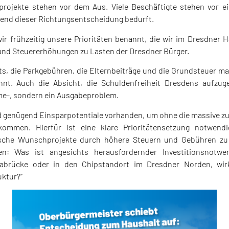
projekte stehen vor dem Aus. Viele Beschäftigte stehen vor e
ngend dieser Richtungsentscheidung bedurft.
ir frühzeitig unsere Prioritäten benannt, die wir im Dresdner
und Steuererhöhungen zu Lasten der Dresdner Bürger.
rts, die Parkgebühren, die Elternbeiträge und die Grundsteuer ma
nt. Auch die Absicht, die Schuldenfreiheit Dresdens aufzuge
me-, sondern ein Ausgabeproblem.
 genügend Einsparpotentiale vorhanden, um ohne die massive zus
ommen. Hierfür ist eine klare Prioritätensetzung notwendi
ische Wunschprojekte durch höhere Steuern und Gebühren zu 
en: Was ist angesichts herausfordernder Investitionsnotwe
abrücke oder in den Chipstandort im Dresdner Norden, wirk
ktur?“