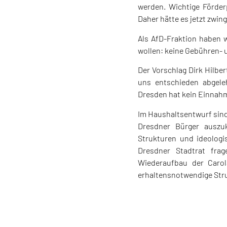
werden. Wichtige Förder
Daher hätte es jetzt zwi
Als AfD-Fraktion haben w
wollen: keine Gebühren- 
Der Vorschlag Dirk Hilbe
uns entschieden abgeleh
Dresden hat kein Einnah
Im Haushaltsentwurf sind
Dresdner Bürger auszuk
Strukturen und ideolog
Dresdner Stadtrat frag
Wiederaufbau der Carol
erhaltensnotwendige Stru