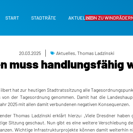
START
STADTRÄTE
AKTUELLES
NEIN ZU WINDRÄDERN
20.03.2025
Aktuelles
,
Thomas Ladzinski
n muss handlungsfähig 
Hilbert hat zur heutigen Stadtratssitzung alle Tagesordnungspu
 von der Tagesordnung genommen. Damit hat die Landeshaupt
Jahr 2025 mit allen damit verbundenen negativen Konsequenzen.
zender Thomas Ladzinski erklärt hierzu: „Viele Dresdner haben
tige Sitzung geschaut. Nun gibt es eine weitere Verschiebung d
nanzen. Wichtige Infrastrukturprojekte können damit weiterhin 