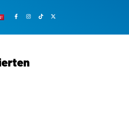
!
ierten